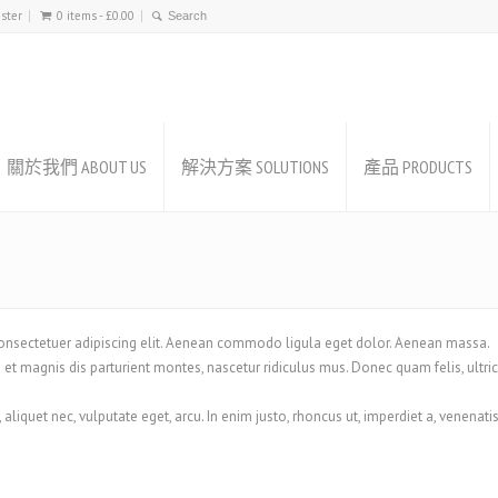
ister
0 items -
£
0.00
關於我們 ABOUT US
解決方案 SOLUTIONS
產品 PRODUCTS
consectetuer adipiscing elit. Aenean commodo ligula eget dolor. Aenean massa.
t magnis dis parturient montes, nascetur ridiculus mus. Donec quam felis, ultric
, aliquet nec, vulputate eget, arcu. In enim justo, rhoncus ut, imperdiet a, venenat