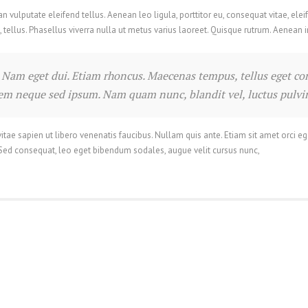
ulputate eleifend tellus. Aenean leo ligula, porttitor eu, consequat vitae, elei
, tellus. Phasellus viverra nulla ut metus varius laoreet. Quisque rutrum. Aenean i
si. Nam eget dui. Etiam rhoncus. Maecenas tempus, tellus eget
sem neque sed ipsum. Nam quam nunc, blandit vel, luctus pulvina
e sapien ut libero venenatis faucibus. Nullam quis ante. Etiam sit amet orci eget
 Sed consequat, leo eget bibendum sodales, augue velit cursus nunc,