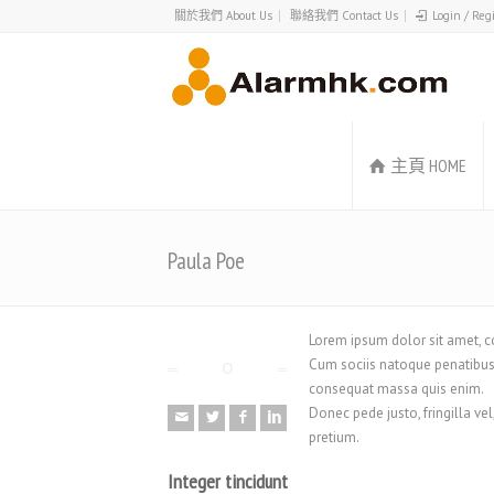
關於我們 About Us
聯絡我們 Contact Us
Login / Reg
主頁 HOME
Paula Poe
Lorem ipsum dolor sit amet, 
Cum sociis natoque penatibus e
consequat massa quis enim.
Donec pede justo, fringilla vel
pretium.
Integer tincidunt