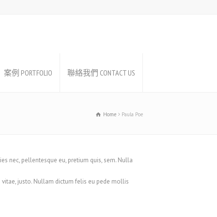
案例 PORTFOLIO
聯絡我們 CONTACT US
Home
Paula Poe
ies nec, pellentesque eu, pretium quis, sem. Nulla
is vitae, justo. Nullam dictum felis eu pede mollis