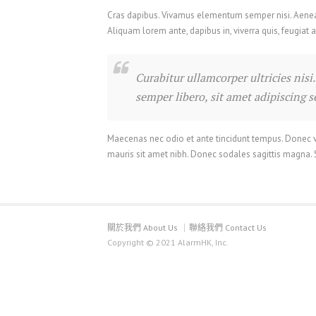
Cras dapibus. Vivamus elementum semper nisi. Aenean v
Aliquam lorem ante, dapibus in, viverra quis, feugiat a
Curabitur ullamcorper ultricies ni
semper libero, sit amet adipiscing 
Maecenas nec odio et ante tincidunt tempus. Donec vita
mauris sit amet nibh. Donec sodales sagittis magna.
關於我們 About Us
聯絡我們 Contact Us
Copyright © 2021 AlarmHK, Inc.